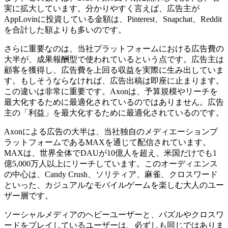
実に拡大しています。分かりやすく言えば、広告主が
AppLovinに投資している金額は、Pinterest、Snapchat、Reddit
を合計した額よりも多いのです。
さらに重要なのは、当社プラットフォームにおける広告費の
大半が、成果報酬型で使われているという点です。広告主は
顧客を獲得し、広告費を上回る収益を実際に生み出していま
す。もしそうならなければ、広告出稿は即座に止まります。
この違いは非常に重要です。Axonは、予算規模やリーチを
最大化するために最適化されているのではありません。広告
主の「利益」を最大化するために最適化されているのです。
Axonによる広告の大半は、当社独自のメディエーションプ
ラットフォームであるMAXを通じて配信されています。
MAXは、世界全体でDAUが10億人を超え、米国だけでも1
億5,000万人以上にリーチしています。このオーディエンス
の中心は、Candy Crush、ソリティア、麻雀、クロスワード
といった、カジュアルなモバイルゲームを楽しむ大人のユー
ザー層です。
ソーシャルメディアのヘビーユーザーと、パズルやクロスワ
ードをプレイしているユーザーは、必ずしも同じではありま