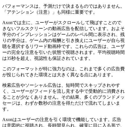
パフォーマンスは、予測だけで決まるものではありません。
「アテンション（注意）」も同様に重要です。
Axonでは主に、ユーザーがスクロールして飛ばすことので
きないフルスクリーンの動画広告を配信しています。およそ
半分のインプレッションはゲームのレベル間に表示され、残
りの半分は、ゲーム内の報酬と引き換えにユーザーが自ら視
聴を選択するリワード動画枠です。これらの広告は、ユーザ
ーの完全な注意を引いた状態で視聴されます。平均視聴時間
は35秒を超え、視認性も保証されています。
このフォーマットが特に強力なのは、これまで多くの広告費
が投じられてきた環境とは大きく異なる点にあります。
検索広告やソーシャル広告は、短時間でスキップされやす
く、ユーザーがフィードを流し見する中で受動的に消費され
ることが少なくありません。その結果、多くのブランドメッ
セージは、わずか数秒の注意を得ただけで流れてしまいま
す。
Axonはユーザーの注意を引く環境で機能しています。広告
は意図的に視聴され、長時間見られ、確実に目に入る形で、