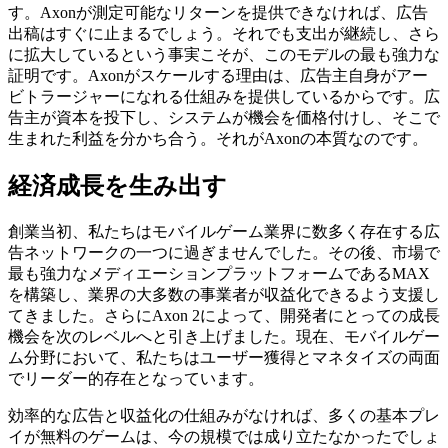
す。Axonが測定可能なリターンを提供できなければ、広告
出稿はすぐに止まるでしょう。それでも支出が継続し、さら
に拡大しているという事実こそが、このモデルの最も強力な
証明です。Axonがスケールする理由は、広告主自身がアー
ビトラージャーになれる仕組みを提供しているからです。広
告主が資本を投下し、システムが機会を価格付けし、そこで
生まれた利益を分かち合う。それがAxonの本質なのです。
経済成長を生み出す
創業当初、私たちはモバイルゲーム業界に数多く存在する広
告ネットワークの一つに過ぎませんでした。その後、市場で
最も強力なメディエーションプラットフォームであるMAX
を構築し、業界の大多数の事業者が収益化できるよう支援し
てきました。さらにAxon 2によって、開発者にとっての成長
機会を次のレベルへと引き上げました。現在、モバイルゲー
ム分野において、私たちはユーザー獲得とマネタイズの両面
でリーダー的存在となっています。
効率的な広告と収益化の仕組みがなければ、多くの基本プレ
イが無料のゲームは、今の規模では成り立たなかったでしょ