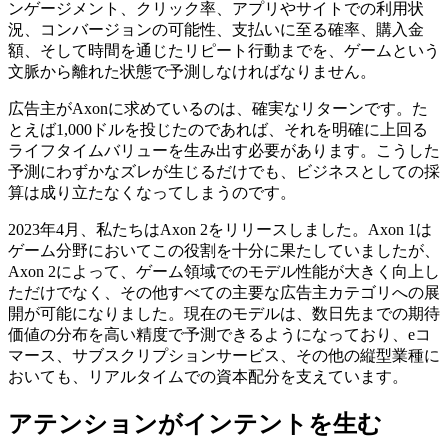
ンゲージメント、クリック率、アプリやサイトでの利用状
況、コンバージョンの可能性、支払いに至る確率、購入金
額、そして時間を通じたリピート行動までを、ゲームという
文脈から離れた状態で予測しなければなりません。
広告主がAxonに求めているのは、確実なリターンです。た
とえば1,000ドルを投じたのであれば、それを明確に上回る
ライフタイムバリューを生み出す必要があります。こうした
予測にわずかなズレが生じるだけでも、ビジネスとしての採
算は成り立たなくなってしまうのです。
2023年4月、私たちはAxon 2をリリースしました。Axon 1は
ゲーム分野においてこの役割を十分に果たしていましたが、
Axon 2によって、ゲーム領域でのモデル性能が大きく向上し
ただけでなく、その他すべての主要な広告主カテゴリへの展
開が可能になりました。現在のモデルは、数日先までの期待
価値の分布を高い精度で予測できるようになっており、eコ
マース、サブスクリプションサービス、その他の縦型業種に
おいても、リアルタイムでの資本配分を支えています。
アテンションがインテントを生む