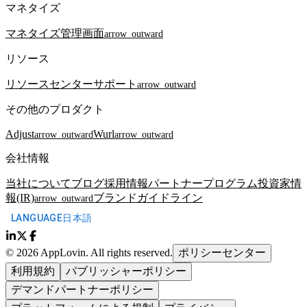
マネタイズ
マネタイズ
管理画面
arrow_outward
リソース
リソースセンター
サポート
arrow_outward
その他のプロダクト
Adjust
Wurl
arrow_outward
arrow_outward
会社情報
当社について
ブログ
採用情報
パートナープログラム
投資家情
報(IR)
ブランドガイドライン
arrow_outward
LANGUAGE
日本語
©
2026
AppLovin.
All rights reserved.
ポリシーセンター
利用規約
パブリッシャーポリシー
デマンドパートナーポリシー