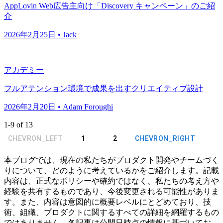
AppLovin Web広告主向け「Discovery キャンペーン」のご紹
介
2026年2月25日 • Jack
アカデミー
フルアテンション環境で成果を出すクリエイティブ設計
2026年2月20日 • Adam Foroughi
1
-
9
of
13
CHEVRON_LEFT
1
2
CHEVRON_RIGHT
本ブログでは、現在の私たちがプロダクト開発やチームづく
りについて、どのように考えているかをご紹介します。記載
内容は、正式なポリシーや確約ではなく、私たちの考え方や
経験を共有するものであり、今後変更される可能性がありま
す。また、内容は意図的に概要レベルにとどめており、技
術、組織、プロダクトに関するすべての詳細を網羅するもの
ではありません。各記事は公開日時点の情報に基づいてお