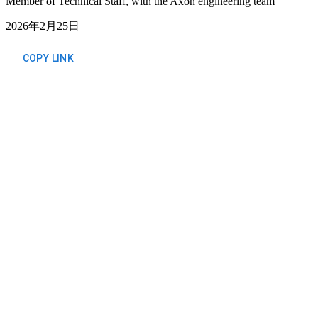
Member of Technical Staff, with the Axon engineering team
2026年2月25日
COPY LINK