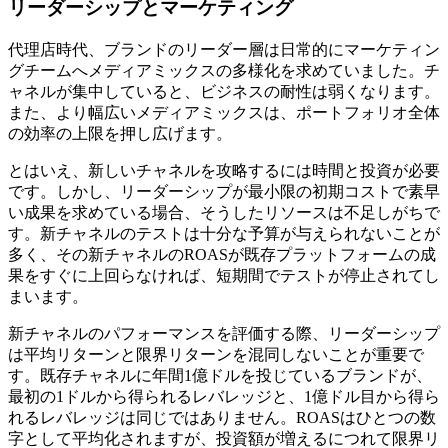
リーダーシップとマーケティング
代理店時代、ブランドのリーダー層は日常的にマーケティン
グチームへメディアミックスの多様化を求めていました。チ
ャネルが集中していると、ビジネスの耐性は弱くなります。
また、より幅広いメディアミックスは、ポートフォリオ全体
の効率の上限を押し広げます。
とはいえ、新しいチャネルを攻略するには時間と投資が必要
です。しかし、リーダーシップが最小限の初期コストで素早
い成果を求めている場合、そうしたリソースは不足しがちで
す。新チャネルのテストは十分な予算が与えられないことが
多く、その新チャネルのROASが既存プラットフォームの成
果をすぐに上回らなければ、短期間でテストが停止されてし
まいます。
新チャネルのパフォーマンスを評価する際、リーダーシップ
は平均リターンと限界リターンを混同しないことが重要で
す。既存チャネルに年間1億ドルを投じているブランドが、
最初の1ドルから得られるレバレッジと、1億ドル目から得ら
れるレバレッジは同じではありません。ROASはひとつの数
字として平均化されますが、投資額が増えるにつれて限界リ