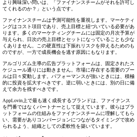
より興味深い問いは、「ファイナンスチームがそれを許可し
てくれるのか？」という点です。
ファイナンスチームは予測可能性を重視します。マーケティ
ングはコスト項目であり、売上目標と紐づいている必要があ
ります。多くのマーケティングチームには固定の月次予算が
与えられ、日次の売上目標とセットになっていることも少な
くありません。この硬直性は下振れリスクを抑えるためのも
のですが、一方で成長機会を逃す原因にもなります。
アルゴリズム主導の広告プラットフォームは、固定されたス
ケジュール通りには動きません。市場に存在する需要のプー
ルは日々変動します。パフォーマンスが強いときには、積極
的に投資を拡大すべきです。逆に弱いときには、別の日に備
えて余力を残すべきです。
AppLovin上で最も速く成長するブランドは、ファイナンス
を門番ではなくパートナーとして捉えています。彼らはプラ
ットフォームの仕組みをファイナンスチームに理解してもら
い、需要がありコンバージョンにつながるタイミングで攻め
られるよう、組織としての柔軟性を築いています。