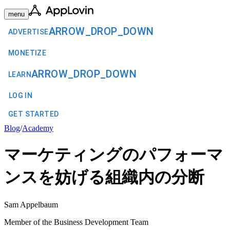
menu
ARROW_DROP_DOWN
ADVERTISE
MONETIZE
ARROW_DROP_DOWN
LEARN
LOG IN
GET STARTED
Blog
/
Academy
マーケティングのパフォーマ
ンスを妨げる組織内の分断
Sam Appelbaum
Member of the Business Development Team