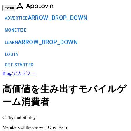
menu
ARROW_DROP_DOWN
ADVERTISE
MONETIZE
ARROW_DROP_DOWN
LEARN
LOG IN
GET STARTED
Blog
/
アカデミー
高価値を生み出すモバイルゲ
ーム消費者
Cathy and Shirley
Members of the Growth Ops Team