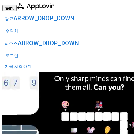
menu
ARROW_DROP_DOWN
광고
수익화
ARROW_DROP_DOWN
리소스
로그인
지금 시작하기