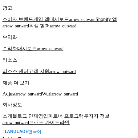
광고
소비자 브랜드
게임 앱
대시보드
Shopify 앱
arrow_outward
픽셀 헬퍼
arrow_outward
arrow_outward
수익화
수익화
대시보드
arrow_outward
리소스
리소스 센터
고객 지원
arrow_outward
제품 더 보기
Adjust
Wurl
arrow_outward
arrow_outward
회사정보
소개
블로그
인재영입
파트너 프로그램
투자자 정보
브랜드 가이드라인
arrow_outward
LANGUAGE
한국어