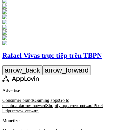
Rafael Vivas trực tiếp trên TBPN
arrow_back
arrow_forward
Advertise
Consumer brands
Gaming apps
Go to
dashboard
Shopify app
Pixel
arrow_outward
arrow_outward
helper
arrow_outward
Monetize