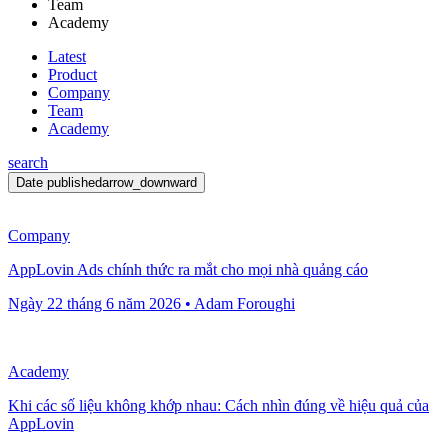
Team
Academy
Latest
Product
Company
Team
Academy
search
Date published
arrow_downward
Company
AppLovin Ads chính thức ra mắt cho mọi nhà quảng cáo
Ngày 22 tháng 6 năm 2026 • Adam Foroughi
Academy
Khi các số liệu không khớp nhau: Cách nhìn đúng về hiệu quả của
AppLovin