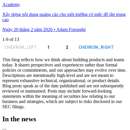
Academy
Xây dựng nội dung quảng cáo cho môi trường có mức độ tập trung
cao
Ngày 20 tháng 2 năm 2026 • Adam Foroughi
1
-
9
of
13
CHEVRON_LEFT
1
2
CHEVRON_RIGHT
This blog reflects how we think about building products and teams
today. It shares perspectives and experiences rather than formal
policies or commitments, and our approaches may evolve over time.
Descriptions are intentionally high-level and are not meant to
represent exhaustive technical, organizational, or product details.
Blog posts speak as of the date published and are not subsequently
reviewed or maintained. Posts may include forward-looking
statements within the meaning of securities law relating to our
business and strategies, which are subject to risks disclosed in our
SEC filings.
In the news